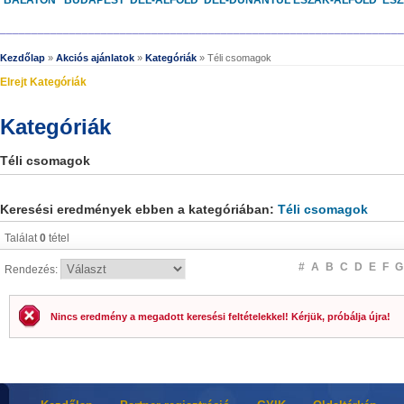
BALATON
BUDAPEST
DÉL-ALFÖLD
DÉL-DUNÁNTÚL
ÉSZAK-ALFÖLD
ÉS
________________________________________________________________
Kezdőlap
»
Akciós ajánlatok
»
Kategóriák
» Téli csomagok
Elrejt Kategóriák
Kategóriák
Téli csomagok
Keresési eredmények ebben a kategóriában:
Téli csomagok
Találat
0
tétel
#
A
B
C
D
E
F
G
Rendezés:
Nincs eredmény a megadott keresési feltételekkel! Kérjük, próbálja újra!