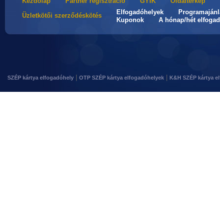
Kezdőlap
Partner regisztráció
GYIK
Oldaltérkép
Elfogadóhelyek
Programajánl
Üzletkötői szerződéskötés
Kuponok
A hónap/hét elfogad
|
|
SZÉP kártya elfogadóhely
OTP SZÉP kártya elfogadóhelyek
K&H SZÉP kártya e