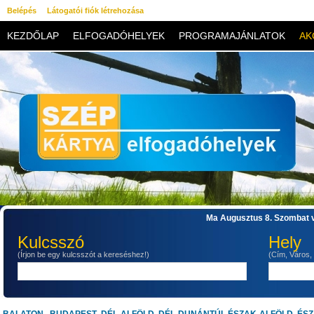
Belépés
Látogatói fiók létrehozása
KEZDŐLAP
ELFOGADÓHELYEK
PROGRAMAJÁNLATOK
AK
KAPCSOLAT
Ma Augusztus 8. Szombat v
Kulcsszó
Hely
(Írjon be egy kulcsszót a kereséshez!)
(Cím, Város,