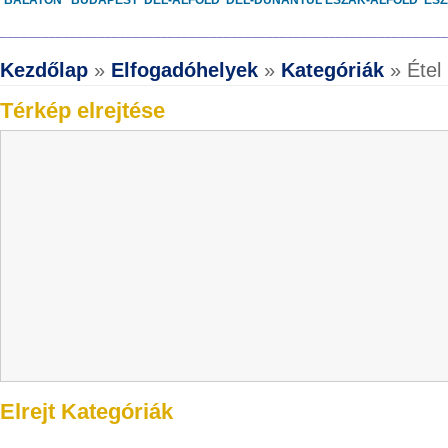
BALATON
BUDAPEST
DÉL-ALFÖLD
DÉL-DUNÁNTÚL
ÉSZAK-ALFÖLD
ÉS
________________________________________________________________
Kezdőlap
»
Elfogadóhelyek
»
Kategóriák
» Étel 
Térkép elrejtése
Elrejt Kategóriák