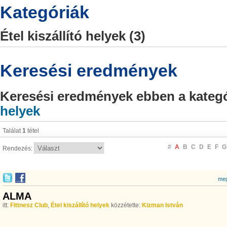
Kategóriák
Étel kiszállító helyek (3)
Keresési eredmények
Keresési eredmények ebben a kateg
helyek
Találat
1
tétel
#
A
B
C
D
E
F
G
Rendezés:
meg
ALMA
itt:
Fittnesz Club
,
Étel kiszállító helyek
közzétette:
Kizman István