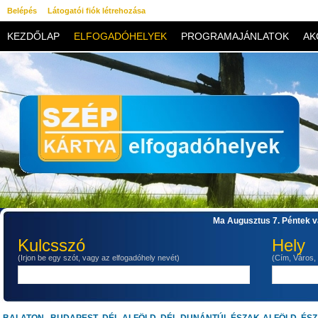
Belépés
Látogatói fiók létrehozása
KEZDŐLAP
ELFOGADÓHELYEK
PROGRAMAJÁNLATOK
AK
KAPCSOLAT
Ma Augusztus 7. Péntek va
Kulcsszó
Hely
(Irjon be egy szót, vagy az elfogadóhely nevét)
(Cím, Város,