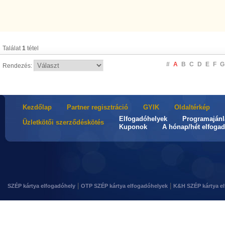
Találat
1
tétel
#
A
B
C
D
E
F
G
Rendezés:
Kezdőlap
Partner regisztráció
GYIK
Oldaltérkép
Elfogadóhelyek
Programajánl
Üzletkötői szerződéskötés
Kuponok
A hónap/hét elfogad
|
|
SZÉP kártya elfogadóhely
OTP SZÉP kártya elfogadóhelyek
K&H SZÉP kártya e