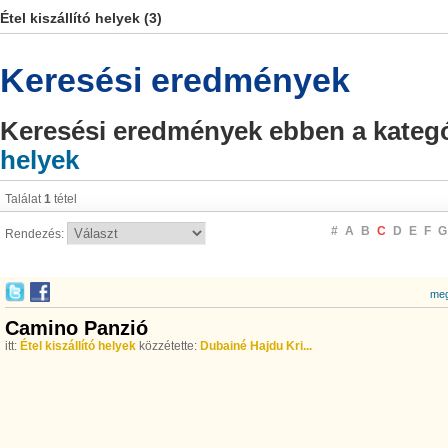
Étel kiszállító helyek (3)
Keresési eredmények
Keresési eredmények ebben a kateg
helyek
Találat
1
tétel
#
A
B
C
D
E
F
G
Rendezés:
meg
Camino Panzió
itt:
Étel kiszállító helyek
közzétette:
Dubainé Hajdu Kri...