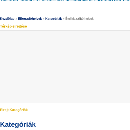
BALATON
BUDAPEST
DÉL-ALFÖLD
DÉL-DUNÁNTÚL
ÉSZAK-ALFÖLD
ÉS
________________________________________________________________
Kezdőlap
»
Elfogadóhelyek
»
Kategóriák
» Étel kiszállító helyek
Térkép elrejtése
Elrejt Kategóriák
Kategóriák