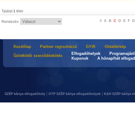
Találat
1
tétel
#
A
B
C
D
E
F
G
Rendezés:
Kezdőlap
Partner regisztráció
GYIK
Oldaltérkép
Elfogadóhelyek
Programajánl
Üzletkötői szerződéskötés
Kuponok
A hónap/hét elfogad
|
|
SZÉP kártya elfogadóhely
OTP SZÉP kártya elfogadóhelyek
K&H SZÉP kártya e