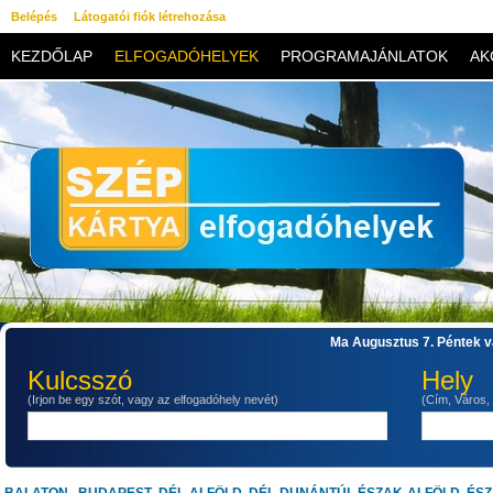
Belépés
Látogatói fiók létrehozása
KEZDŐLAP
ELFOGADÓHELYEK
PROGRAMAJÁNLATOK
AK
KAPCSOLAT
Ma Augusztus 7. Péntek va
Kulcsszó
Hely
(Irjon be egy szót, vagy az elfogadóhely nevét)
(Cím, Város,