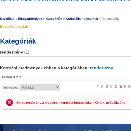
BALATON
BUDAPEST
DÉL-ALFÖLD
DÉL-DUNÁNTÚL
ÉSZAK-ALFÖLD
ÉS
________________________________________________________________
Kezdőlap
»
Elfogadóhelyek
»
Kategóriák
»
Kulturális helyszínek
» Rendezvény
Elrejt Kategóriák
Kategóriák
rendezvény (1)
Keresési eredmények ebben a kategóriában:
rendezvény
Találat
0
tétel
#
A
B
C
D
E
F
G
Rendezés:
Nincs eredmény a megadott keresési feltételekkel! Kérjük, próbálja újra!