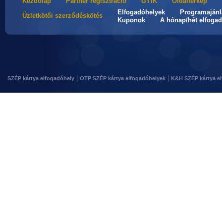
Kezdőlap
Partner regisztráció
GYIK
Oldaltérkép
Elfogadóhelyek
Programajánl
Üzletkötői szerződéskötés
Kuponok
A hónap/hét elfogad
|
|
SZÉP kártya elfogadóhely
OTP SZÉP kártya elfogadóhelyek
K&H SZÉP kártya e