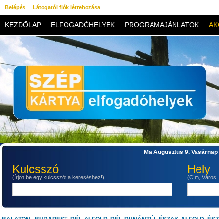
Belépés
Látogatói fiók létrehozása
KEZDŐLAP
ELFOGADÓHELYEK
PROGRAMAJÁNLATOK
AK
KAPCSOLAT
Ma Augusztus 9. Vasárnap 
Kulcsszó
Hely
(Írjon be egy kulcsszót a kereséshez!)
(Cím, Város,