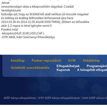
,falvak
nevezetességei várja a kikapcsolódni vágyókat. Családi
Vendégházunk
biztosítja azt, hogy az itt töltött idő alatt valóban jól érezzék magukat
és lelkileg és testileg felfrissülten térhessenek újra haza
2014.03.30 és 2014.11.05 között 2000 Ft/fő/éj. (Ebben az időszakba
akár 1-2 napra is lehet igénybe venni.5
Fizetési mód:
-készpénz(HUF, EUR,USD,CHF )
-OTP, MKB, K&H Széchenyi Pihenőkártya
Kezdőlap
Partner regisztráció
GYIK
Oldaltérkép
Elfogadóhelyek
Programajánl
Üzletkötői szerződéskötés
Kuponok
A hónap/hét elfogad
|
|
SZÉP kártya elfogadóhely
OTP SZÉP kártya elfogadóhelyek
K&H SZÉP kártya e