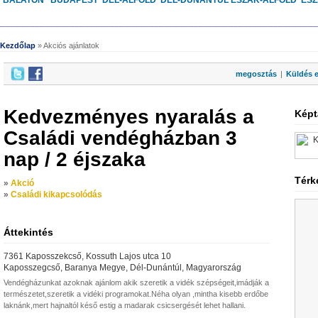
BALATON
BUDAPEST
DÉL-ALFÖLD
DÉL-DUNÁNTÚL
ÉSZAK-ALFÖLD
ÉS
________________________________________________________________
Kezdőlap
» Akciós ajánlatok
megosztás
|
Küldés 
Kedvezményes nyaralás a
Képt
Családi vendégházban 3
nap / 2 éjszaka
Térk
»
Akció
»
Családi kikapcsolódás
Áttekintés
7361 Kaposszekcső, Kossuth Lajos utca 10
Kaposszegcső, Baranya Megye, Dél-Dunántúl, Magyarország
Vendégházunkat azoknak ajánlom akik szeretik a vidék szépségeit,imádják a
természetet,szeretik a vidéki programokat.Néha olyan ,mintha kisebb erdőbe
laknánk,mert hajnaltól késő estig a madarak csicsergését lehet hallani.