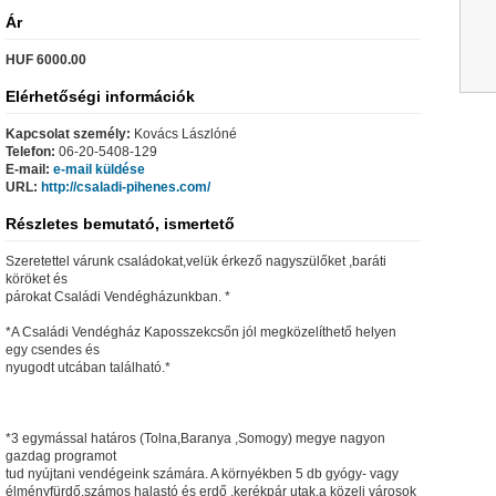
Ár
HUF 6000.00
Elérhetőségi információk
Kapcsolat személy:
Kovács Lászlóné
Telefon:
06-20-5408-129
E-mail:
e-mail küldése
URL:
http://csaladi-pihenes.com/
Részletes bemutató, ismertető
Szeretettel várunk családokat,velük érkező nagyszülőket ,baráti
köröket és
párokat Családi Vendégházunkban. *
*A Családi Vendégház Kaposszekcsőn jól megközelíthető helyen
egy csendes és
nyugodt utcában található.*
*3 egymással határos (Tolna,Baranya ,Somogy) megye nagyon
gazdag programot
tud nyújtani vendégeink számára. A környékben 5 db gyógy- vagy
élményfürdő,számos halastó és erdő ,kerékpár utak,a közeli városok