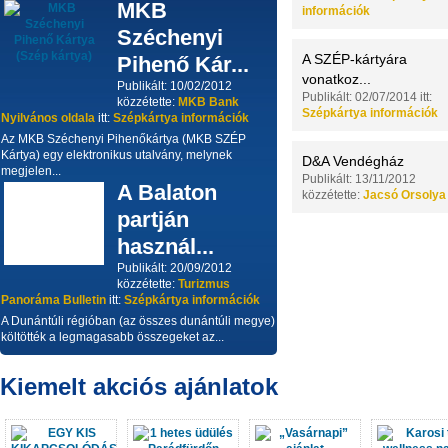
MKB
információk
Széchenyi
A SZÉP-kártyára
Pihenő Kár...
vonatkoz...
Publikált: 10/02/2012
Publikált: 02/07/2014 itt:
közzétette:
MKB Bank
Szépkártya információk
Nyilvános oldala
itt:
Szépkártya információk
Az MKB Széchenyi Pihenőkártya (MKB SZÉP
Kártya) egy elektronikus utalvány, melynek
D&A Vendégház
megjelen...
Publikált: 13/11/2012
A Balaton
közzétette:
Jacsó Orsolya
partján
használ...
Publikált: 20/09/2012
közzétette:
Turizmus
Panoráma Bulletin
itt:
Szépkártya információk
A Dunántúli régióban (az összes dunántúli megye)
költötték a legmagasabb összegeket az...
Kiemelt akciós ajánlatok