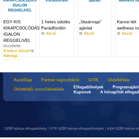
EGY KIS
1 hetes üdülés
„Vasárnapi”
Karosi téli
KIKAPCSOLÓDÁS
Parádfürdőn
ajánlat
wellness n
itt:
Akció
itt:
Akció
itt:
Akció
IGALON
REGGELIVEL
közzétette:
Kovács József
itt:
Hétvégi
Ajánlatok
Kezdőlap
Partner regisztráció
GYIK
Oldaltérkép
Elfogadóhelyek
Programajánl
Üzletkötői szerződéskötés
Kuponok
A hónap/hét elfogad
|
|
SZÉP kártya elfogadóhely
OTP SZÉP kártya elfogadóhelyek
K&H SZÉP kártya e