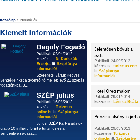
BALATON
BUDAPEST
DÉL-ALFÖLD
DÉL-DUNÁNTÚL
ÉSZAK-ALFÖLD
ÉS
________________________________________________________________
Kezdőlap
» Információk
Kiemelt információk
Bagoly Fogadó
Jelentősen bővült a
Publikált: 02/04/2012
SZÉ...
közzétette:
Dr Doricsák
Publikált: 24/09/2012
Erzs�...
itt:
Szépkártya
közzétette:
turizmus.com
információk
itt:
Szépkártya
Szerettetel várjuk Kedves
információk
Vendégeinket a gyömrői tó mellett lévő 21 szobás
fogadónkba. B...
Hotel Öreg malom
SZÉP július
Publikált: 29/01/2014
közzétette:
Lőrincz Beáta
Publikált: 16/08/2013
közzétette:
Turizmus
online.hu
itt:
Szépkártya
Benzinutalvány is járha
információk
...
Júliusi SZÉP Kártya adatok:
újabb 10 milliárd forint a turizmus és a
Publikált: 29/03/2013
vendéglátás ágazat...
közzétette:
Turizmus
online.hu
itt:
Szépkártya