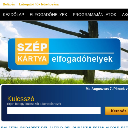
Belépés
Látogatói fiók létrehozása
KEZDŐLAP
ELFOGADÓHELYEK
PROGRAMAJÁNLATOK
AK
KAPCSOLAT
Ma Augusztus 7. Péntek va
Kulcsszó
(Írjon be egy kulcsszót a kereséshez!)
Keresés