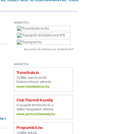
TÚL
KÖZÉP-M.O.
NYUGAT-DUNÁNTÚL
TISZA
_____________________________________
HIRDETÉS
Szeretné itt elhelyezni hirdetését?
HIRDETÉS
TravelAukcio
Szállás aukció portál
Kedvezményes pihenés
www.travelaukcio.hu
Club Thermál Kastély
A nyugodt természet és a
vidéki hangulatok otthona.
www.poroszlokastely.hu
ia »
Programlicit.hu
szállás aukció