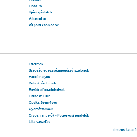
Tisza-tó
Újévi ajánlatok
Velencei tó
Vízparti csomagok
Éttermek
Szépség-egészségmegőrző szalonok
Fürdő helyek
Boltok, áruházak
Egyéb elfogadóhelyek
Fittnesz Club
Optika,Szemüveg
Gyorséttermek
Orvosi rendelők - Fogorvosi rendelők
Like vásárlás
összes kategór