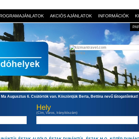
ROGRAMAJÁNLATOK
AKCIÓS AJÁNLATOK
INFORMÁCIÓK
K
PA
HIRDETÉS
Ma Augusztus 6. Csütörtök van. Köszöntjük Berta, Bettina nevű látogatóinkat!
Hely
(Cím, Város, Irányítószám)