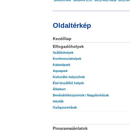
BALATON
BUDAPEST
DÉL-ALFÖLD
DÉL-D
______________________________________
Oldaltérkép
Kezdőlap
Elfogadóhelyek
Szálláshelyek
Konferenciahelyek
Kalandpark
Aquapark
Kulturális helyszínek
Étel kiszállító helyek
Állatkert
Bevásárlóközpontok / Nagyáruházak
Iskolák
Gyógyszertárak
Programajánlatok