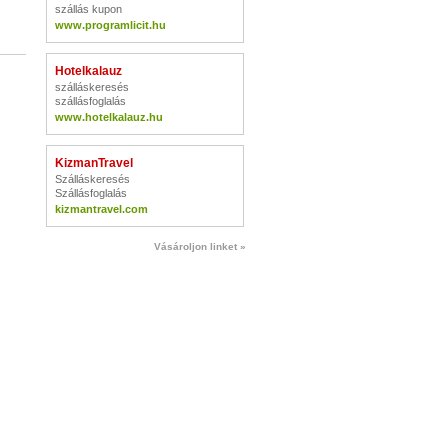
szállás kupon
www.programlicit.hu
Hotelkalauz
szálláskeresés
szállásfoglalás
www.hotelkalauz.hu
KizmanTravel
Szálláskeresés
Szállásfoglalás
kizmantravel.com
Vásároljon linket »