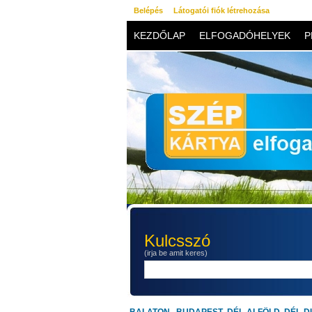
Belépés
Látogatói fiók létrehozása
KEZDŐLAP
ELFOGADÓHELYEK
P
KAPCSOLAT
Kulcsszó
(irja be amit keres)