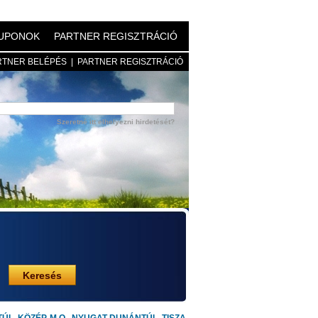
UPONOK
PARTNER REGISZTRÁCIÓ
RTNER BELÉPÉS
|
PARTNER REGISZTRÁCIÓ
Szeretné itt elhelyezni hirdetését?
Keresés