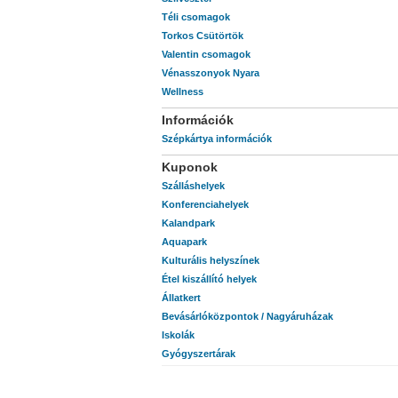
Téli csomagok
Torkos Csütörtök
Valentin csomagok
Vénasszonyok Nyara
Wellness
Információk
Szépkártya információk
Kuponok
Szálláshelyek
Konferenciahelyek
Kalandpark
Aquapark
Kulturális helyszínek
Étel kiszállító helyek
Állatkert
Bevásárlóközpontok / Nagyáruházak
Iskolák
Gyógyszertárak