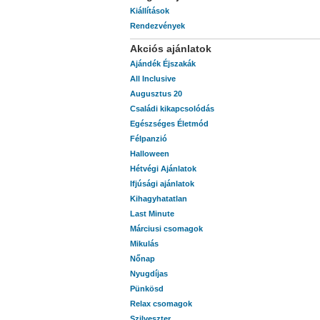
Kiállítások
Rendezvények
Akciós ajánlatok
Ajándék Éjszakák
All Inclusive
Augusztus 20
Családi kikapcsolódás
Egészséges Életmód
Félpanzió
Halloween
Hétvégi Ajánlatok
Ifjúsági ajánlatok
Kihagyhatatlan
Last Minute
Márciusi csomagok
Mikulás
Nőnap
Nyugdíjas
Pünkösd
Relax csomagok
Szilveszter