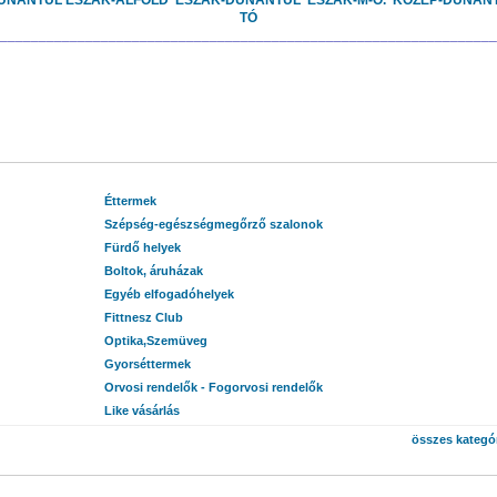
UNÁNTÚL
ÉSZAK-ALFÖLD
ÉSZAK-DUNÁNTÚL
ÉSZAK-M-O.
KÖZÉP-DUNÁN
TÓ
________________________________________________________________
Éttermek
Szépség-egészségmegőrző szalonok
Fürdő helyek
Boltok, áruházak
Egyéb elfogadóhelyek
Fittnesz Club
Optika,Szemüveg
Gyorséttermek
Orvosi rendelők - Fogorvosi rendelők
Like vásárlás
összes kategór