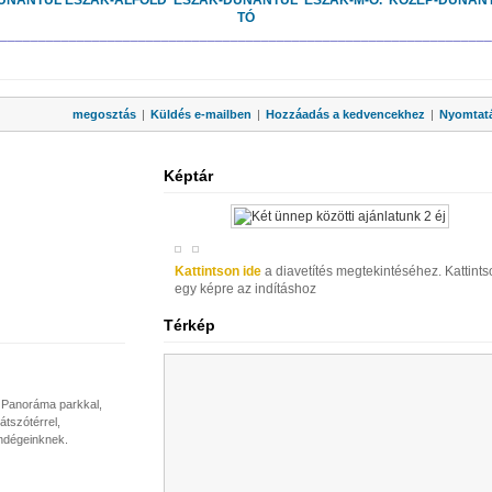
UNÁNTÚL
ÉSZAK-ALFÖLD
ÉSZAK-DUNÁNTÚL
ÉSZAK-M-O.
KÖZÉP-DUNÁN
TÓ
________________________________________________________________
megosztás
|
Küldés e-mailben
|
Hozzáadás a kedvencekhez
|
Nyomtat
Képtár
Kattintson ide
a diavetítés megtekintéséhez. Kattints
egy képre az indításhoz
Térkép
*+ Panoráma parkkal,
átszótérrel,
endégeinknek.