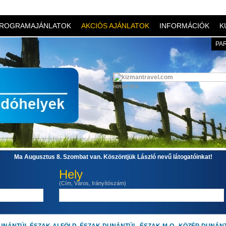
ROGRAMAJÁNLATOK
AKCIÓS AJÁNLATOK
INFORMÁCIÓK
K
PA
HIRDETÉS
Ma Augusztus 8. Szombat van. Köszöntjük László nevű látogatóinkat!
Hely
(Cím, Város, Irányítószám)