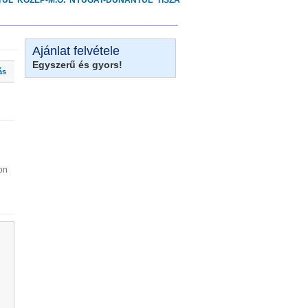
TÚL
KÖZÉP-M.O.
NYUGAT-DUNÁNTÚL
TISZA
_____________________________________
Ajánlat felvétele
Egyszerű és gyors!
ás
on