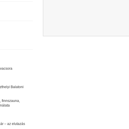
évacsora
thelyi Balatoni
, finnszauna,
ználata
ár – az elutazás