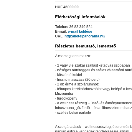
HUF 46000.00
Elérhetőségi információk
Telefon:
36 83 349 524
E-mail:
e-mail küldése
URL:
http://hotelpanorama.hu/
Részletes bemutató, ismertető
A csomag tartalmazza:
· 2 vagy 3 éjszakai szállást kétágyas szobában
· bőséges büféreggeli és széles választékú büf
· köszöntő koktél
· frissítő masszázs (20 perc)
· 2 db érme a szoláriumhoz
· félnapos kerékpárhasználat vagy belépő a kesz
Múzeumba
· fürdőköpeny
· a wellness részleg – úszó- és élménymedence
infraszauna, gőzfürdő – és a fittnesszterem has
· széf és belső parkoló
A szolgáltatások – wellnessrészleg, étterem és b
napján estig a vendégek rendelkezésre állnak.