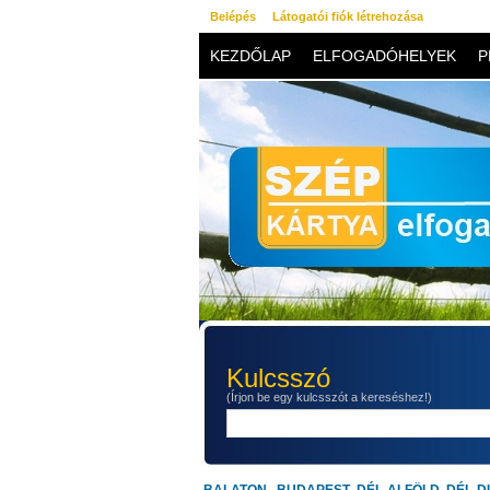
Belépés
Látogatói fiók létrehozása
KEZDŐLAP
ELFOGADÓHELYEK
P
KAPCSOLAT
Kulcsszó
(Írjon be egy kulcsszót a kereséshez!)