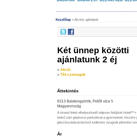
BALATON
BUDAPEST
DÉL-ALFÖLD
DÉL-D
______________________________________
Kezdőlap
» Akciós ajánlatok
Két ünnep közötti
ajánlatunk 2 éj
»
Akció
»
Téli csomagok
Áttekintés
8313 Balatongyörök, Petőfi utca 5
Magyarország
A strand felett elhelyezkedő teljesen felújított Hotel**
belső zárt gépkocsi parkolóval a gyermekek részére j
játszószobával biztosít kellemes nyugodt pihenést v
Ár