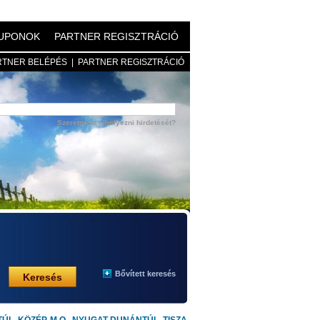
UPONOK
PARTNER REGISZTRÁCIÓ
RTNER BELÉPÉS
|
PARTNER REGISZTRÁCIÓ
Szeretné itt elhelyezni hirdetését?
Bővített keresés
+
Keresés