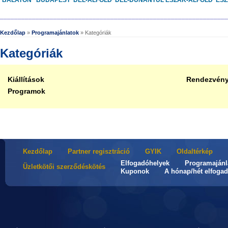
BALATON
BUDAPEST
DÉL-ALFÖLD
DÉL-DUNÁNTÚL
ÉSZAK-ALFÖLD
ÉS
________________________________________________________________
Kezdőlap
»
Programajánlatok
» Kategóriák
Kategóriák
Kiállítások
Rendezvén
Programok
Kezdőlap
Partner regisztráció
GYIK
Oldaltérkép
Elfogadóhelyek
Programajánl
Üzletkötői szerződéskötés
Kuponok
A hónap/hét elfogad