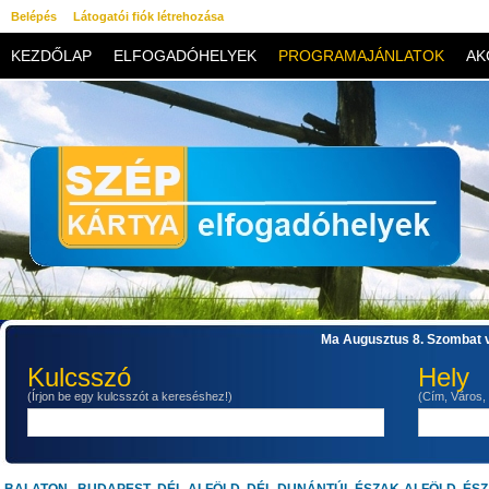
Belépés
Látogatói fiók létrehozása
KEZDŐLAP
ELFOGADÓHELYEK
PROGRAMAJÁNLATOK
AK
KAPCSOLAT
Ma Augusztus 8. Szombat v
Kulcsszó
Hely
(Írjon be egy kulcsszót a kereséshez!)
(Cím, Város,