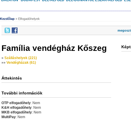
BALATON
BUDAPEST
DÉL-ALFÖLD
DÉL-DUNÁNTÚL
ÉSZAK-ALFÖLD
ÉS
________________________________________________________________
Kezdőlap
» Elfogadóhelyek
megoszt
Família vendégház Kőszeg
Képt
»
Szálláshelyek (221)
»
»
Vendégházak (61)
Áttekintés
További információk
OTP elfogadóhely
: Nem
K&H elfogadóhely
: Nem
MKB elfogadóhely
: Nem
MultiPay
: Nem