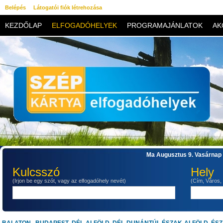
Belépés
Látogatói fiók létrehozása
KEZDŐLAP
ELFOGADÓHELYEK
PROGRAMAJÁNLATOK
AK
KAPCSOLAT
Ma Augusztus 9. Vasárnap 
Kulcsszó
Hely
(Irjon be egy szót, vagy az elfogadóhely nevét)
(Cím, Város,