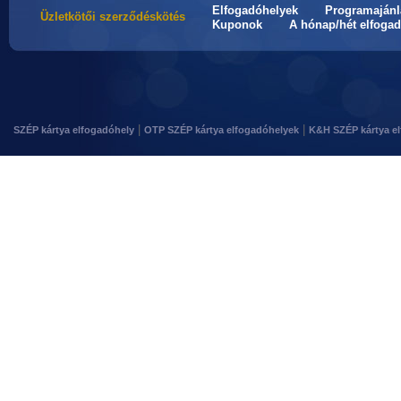
Elfogadóhelyek
Programajánl
Üzletkötői szerződéskötés
Kuponok
A hónap/hét elfogad
|
|
SZÉP kártya elfogadóhely
OTP SZÉP kártya elfogadóhelyek
K&H SZÉP kártya e