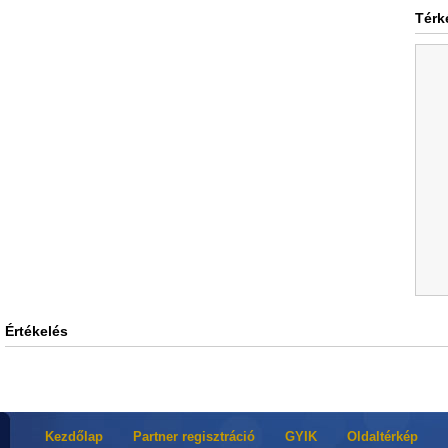
Térk
Értékelés
Kezdőlap
Partner regisztráció
GYIK
Oldaltérkép