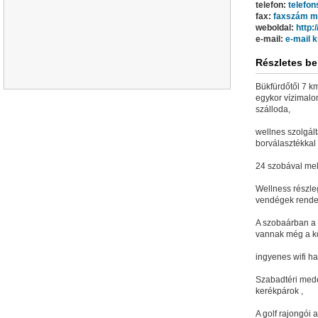
telefon:
telefo
fax:
faxszám m
weboldal:
http:
e-mail:
e-mail 
Részletes be
Bükfürdőtől 7 k
egykor vízimalo
szálloda,
wellnes szolgált
borválasztékkal
24 szobával mely
Wellness részle
vendégek rende
A szobaárban a 
vannak még a k
ingyenes wifi ha
Szabadtéri mede
kerékpárok ,
A golf rajongói a