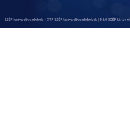
|
|
SZÉP kártya elfogadóhely
OTP SZÉP kártya elfogadóhelyek
K&H SZÉP kártya e