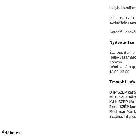
melyből szálló
Lehetőség van m
szolgáltatás igé
Garantált a tök
Nyitvatartás
Étterem, Bár nyit
Hétfő-Vasárnap:
Konyha
Hétfő-Vasárnap:
18.00-22.00
További inf
OTP SZÉP kárty
MKB SZÉP kárt
K&H SZÉP kárt
Erste SZÉP kár
Medence
: Van k
Szauna
: Infra é
Értékelés