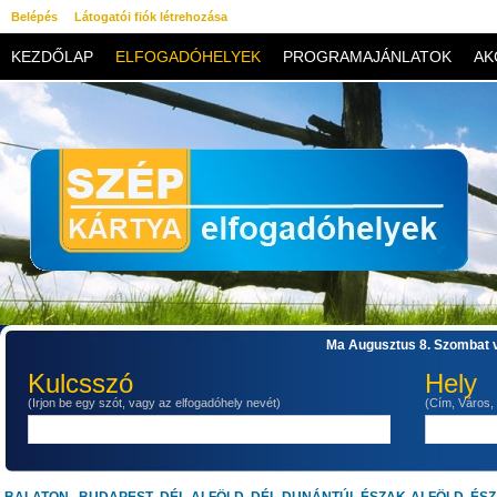
Belépés
Látogatói fiók létrehozása
KEZDŐLAP
ELFOGADÓHELYEK
PROGRAMAJÁNLATOK
AK
KAPCSOLAT
Ma Augusztus 8. Szombat v
Kulcsszó
Hely
(Irjon be egy szót, vagy az elfogadóhely nevét)
(Cím, Város,