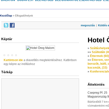
BALATON
BUDAPEST
DÉL-ALFÖLD
DÉL-DUNÁNTÚL
ÉSZAK-ALFÖLD
ÉS
________________________________________________________________
Kezdőlap
» Elfogadóhelyek
megosztás
|
Küldés 
Hotel
Képtár
»
Szálláshelyek
»
»
Szállodák (4
»
Éttermek (60)
»
»
Étterem, ven
Kattintson ide
a diavetítés megtekintéséhez. Kattintson
borozók, büfé, 
egy képre az indításhoz
kocsmák, (33)
»
Konferenciah
Térkép
Áttekintés
Csepreg Pf. 25
Magyarország 
Bükfürdőtől 7 km-
vízimalomként műk