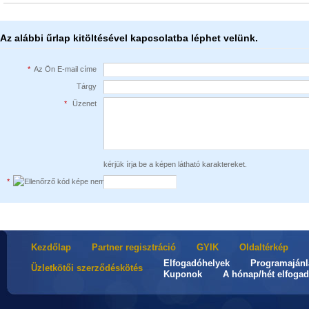
Az alábbi űrlap kitöltésével kapcsolatba léphet velünk.
*
Az Ön E-mail címe
Tárgy
*
Üzenet
kérjük írja be a képen látható karaktereket.
*
Kezdőlap
Partner regisztráció
GYIK
Oldaltérkép
Elfogadóhelyek
Programajánl
Üzletkötői szerződéskötés
Kuponok
A hónap/hét elfogad