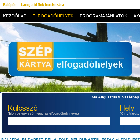
Belépés
Látogatói fiók létrehozása
KEZDŐLAP
ELFOGADÓHELYEK
PROGRAMAJÁNLATOK
AK
KAPCSOLAT
Ma Augusztus 9. Vasárnap 
Kulcsszó
Hely
(Irjon be egy szót, vagy az elfogadóhely nevét)
(Cím, Város,