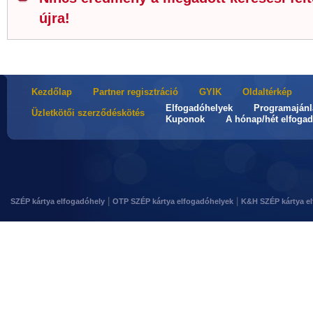
újra!
Kezdőlap
Partner regisztráció
GYIK
Oldaltérkép
Elfogadóhelyek
Programajánl
Üzletkötői szerződéskötés
Kuponok
A hónap/hét elfogad
|
|
SZÉP kártya elfogadóhely
OTP SZÉP kártya elfogadóhelyek
K&H SZÉP kártya e