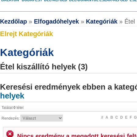
BALATON
BUDAPEST
DÉL-ALFÖLD
DÉL-DUNÁNTÚL
ÉSZAK-ALFÖLD
ÉS
________________________________________________________________
Kezdőlap
»
Elfogadóhelyek
»
Kategóriák
» Étel 
Elrejt Kategóriák
Kategóriák
Étel kiszállító helyek (3)
Keresési eredmények ebben a kateg
helyek
Találat
0
tétel
#
A
B
C
D
E
F
G
Rendezés:
Nincs eredmény a megadott keresési felté