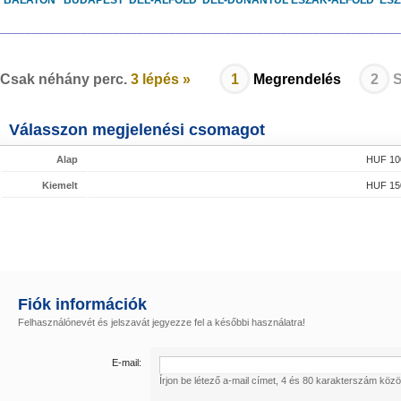
BALATON
BUDAPEST
DÉL-ALFÖLD
DÉL-DUNÁNTÚL
ÉSZAK-ALFÖLD
ÉS
________________________________________________________________
Csak néhány perc.
3 lépés »
1
Megrendelés
2
S
Válasszon megjelenési csomagot
Alap
HUF 100
Kiemelt
HUF 150
Fiók információk
Felhasználónevét és jelszavát jegyezze fel a későbbi használatra!
E-mail:
Írjon be létező a-mail címet, 4 és 80 karakterszám közöt