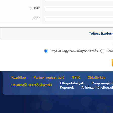
* E-mail:
URL:
Teljes, fizet
PayPal vagy bankkártyás fizetés
Szám
Kezdőlap
Partner regisztráció
GYIK
Oldaltérkép
Elfogadóhelyek
Programajánl
Üzletkötői szerződéskötés
Kuponok
A hónap/hét elfogad