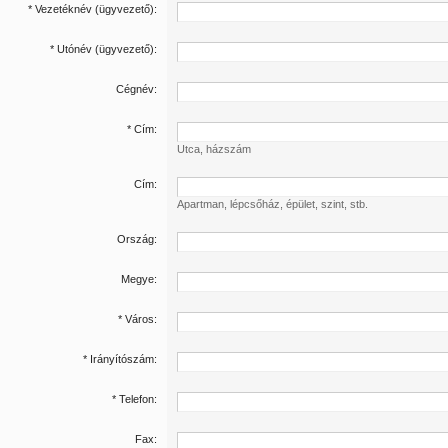
* Vezetéknév (ügyvezető):
* Utónév (ügyvezető):
Cégnév:
* Cím:
Utca, házszám
Cím:
Apartman, lépcsőház, épület, szint, stb.
Ország:
Megye:
* Város:
* Irányítószám:
* Telefon:
Fax: