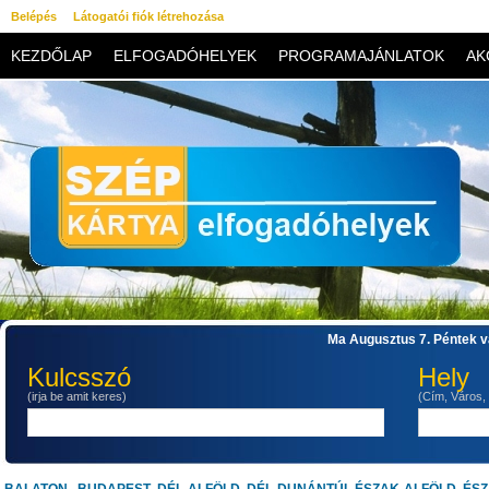
Belépés
Látogatói fiók létrehozása
KEZDŐLAP
ELFOGADÓHELYEK
PROGRAMAJÁNLATOK
AK
KAPCSOLAT
Ma Augusztus 7. Péntek va
Kulcsszó
Hely
(irja be amit keres)
(Cím, Város,